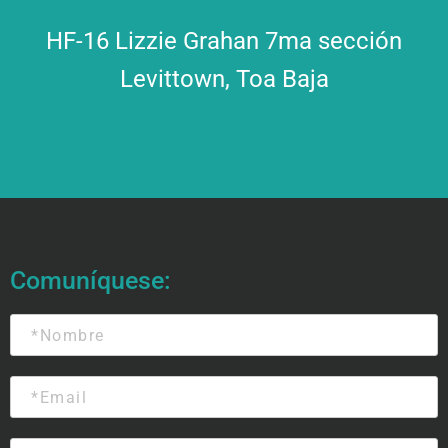
HF-16 Lizzie Grahan 7ma sección
Levittown, Toa Baja
Comuníquese:
N
o
m
b
E
r
m
e
a
*
i
T